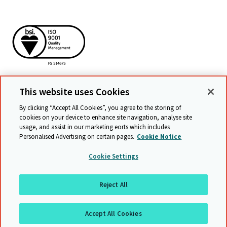
This website uses Cookies
By clicking “Accept All Cookies”, you agree to the storing of
cookies on your device to enhance site navigation, analyse site
查看相关网站
usage, and assist in our marketing efforts which includes
Personalised Advertising on certain pages.
Cookie Notice
Cookie Settings
©
20262021 UCLES
沪ICP备15055955号
Reject All
条款与条件
数据保护
权限声明
网站地图
返回顶部
Accept All Cookies