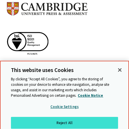
This website uses Cookies
By clicking “Accept All Cookies”, you agree to the storing of
cookies on your device to enhance site navigation, analyse site
查看相关网站
usage, and assist in our marketing efforts which includes
Personalised Advertising on certain pages.
Cookie Notice
Cookie Settings
©
20262021 UCLES
沪ICP备15055955号
Reject All
条款与条件
数据保护
权限声明
网站地图
返回顶部