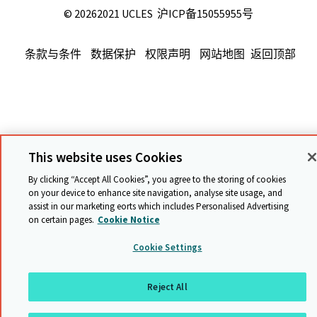
©
20262021 UCLES
沪ICP备15055955号
条款与条件
数据保护
权限声明
网站地图
返回顶部
This website uses Cookies
By clicking “Accept All Cookies”, you agree to the storing of cookies
on your device to enhance site navigation, analyse site usage, and
assist in our marketing efforts which includes Personalised Advertising
on certain pages.
Cookie Notice
Cookie Settings
Reject All