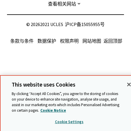
查看相关网站
©
20262021 UCLES
沪ICP备15055955号
条款与条件
数据保护
权限声明
网站地图
返回顶部
This website uses Cookies
By clicking “Accept All Cookies”, you agree to the storing of cookies
on your device to enhance site navigation, analyse site usage, and
assist in our marketing efforts which includes Personalised Advertising
on certain pages.
Cookie Notice
Cookie Settings